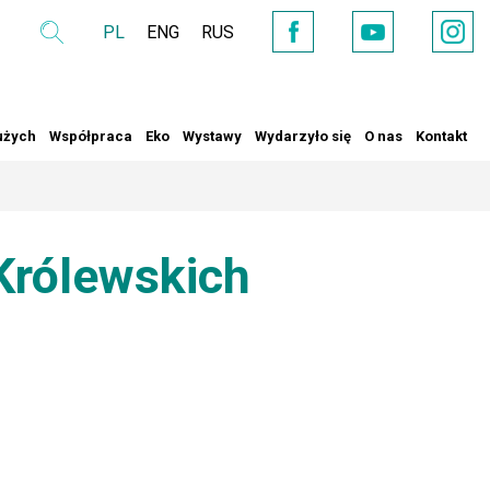
PL
ENG
RUS
Wyszukaj
YouTube
Facebook
Instag
użych
Współpraca
Eko
Wystawy
Wydarzyło się
O nas
Kontakt
Królewskich