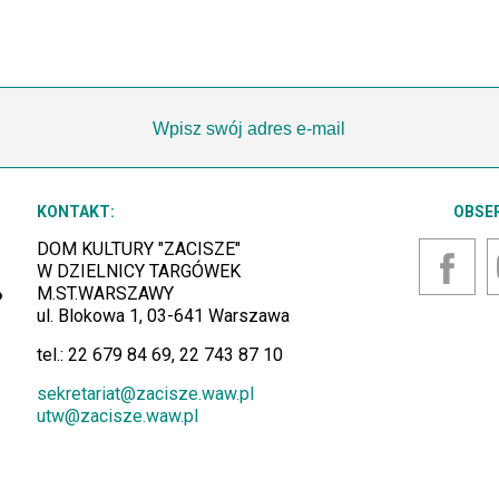
KONTAKT:
OBSE
DOM KULTURY "ZACISZE"
W DZIELNICY TARGÓWEK
M.ST.WARSZAWY
Faceb
ul. Blokowa 1, 03-641 Warszawa
tel.: 22 679 84 69, 22 743 87 10
sekretariat@zacisze.waw.pl
utw@zacisze.waw.pl