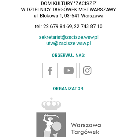
DOM KULTURY "ZACISZE"
W DZIELNICY TARGÓWEK M.ST.WARSZAWY
ul. Blokowa 1, 03-641 Warszawa
tel.: 22 679 84 69, 22 743 87 10
sekretariat@zacisze.waw.pl
utw@zacisze.waw.pl
OBSERWUJ NAS:
YouTube
Instagram
Facebook
ORGANIZATOR: