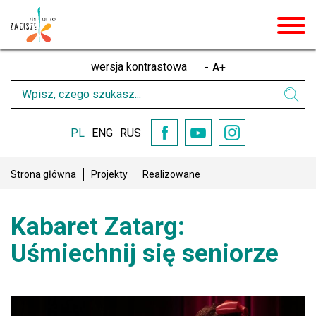
men
wersja kontrastowa
-
A
+
Wpisz
Wysz
czego
szukasz
PL
ENG
RUS
YouTube
Facebook
Instagram
Strona główna
Projekty
Realizowane
Kabaret Zatarg:
Uśmiechnij się seniorze