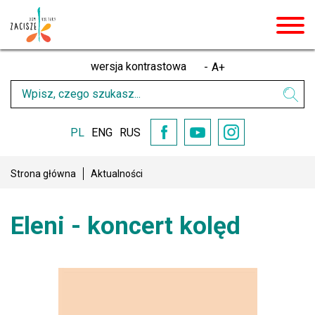
men
wersja kontrastowa
-
A
+
Wpisz
Wysz
czego
szukasz
PL
ENG
RUS
YouTube
Facebook
Instagram
Strona główna
Aktualności
Eleni - koncert kolęd