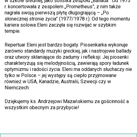
w szkole średniej, jako solistka zespołu „Ballada”. Od 1975
r. koncertowała z zespołem „Prometheus”, z nim także
nagrała swoją pierwszą płytę długogrającą – „Po
słonecznej stronie życia” (1977/1978 r.). Od tego momentu
kariera solowa Eleni zaczęła się rozwijać w szybkim
tempie.
Repertuar Eleni jest bardzo bogaty. Piosenkarka wykonuje
zarówno standardy muzyki greckiej, jak i nastrojowe ballady
oraz utwory skłaniające do zadumy i refleksji. Jej piosenki
charakteryzują się melodyjnością, zawierają spory ładunek
optymizmu i radości życia. Eleni ma oddanych słuchaczy nie
tylko w Polsce – jej występy są ciepło przyjmowane
również w USA, Kanadzie, Australii, Szwecji czy w
Niemczech.
Dziękujemy ks. Andrzejowi Mazańskiemu za gościnność a
wszystkim obecnym za przybycie!