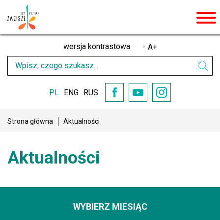
men
wersja kontrastowa
-
A
+
Wpisz
Wysz
czego
szukasz
PL
ENG
RUS
YouTube
Facebook
Instagram
Strona główna
Aktualności
Aktualności
WYBIERZ MIESIĄC