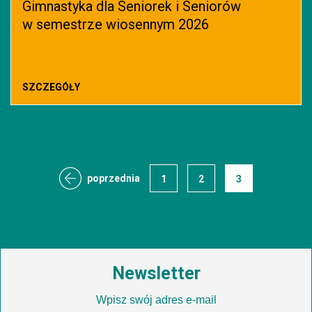
Gimnastyka dla Seniorek i Seniorów
w semestrze wiosennym 2026
SZCZEGÓŁY
poprzednia
1
2
3
Newsletter