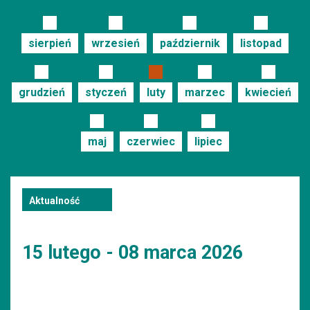
sierpień
wrzesień
październik
listopad
grudzień
styczeń
luty
marzec
kwiecień
maj
czerwiec
lipiec
Aktualność
15 lutego - 08 marca 2026