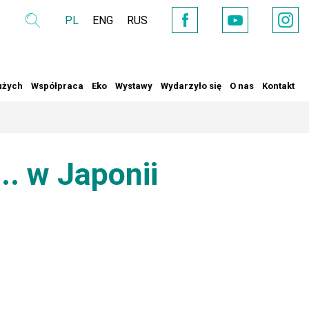
PL
ENG
RUS
Wyszukaj
YouTube
Facebook
Instag
użych
Współpraca
Eko
Wystawy
Wydarzyło się
O nas
Kontakt
.. w Japonii