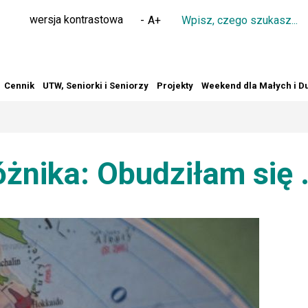
Wpisz
wersja kontrastowa
-
A
+
czego
szukasz
Cennik
UTW, Seniorki i Seniorzy
Projekty
Weekend dla Małych i D
nika: Obudziłam się .