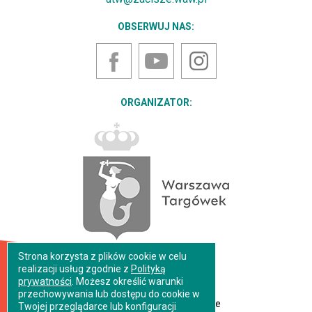
OBSERWUJ NAS:
YouTube
Instagram
Facebook
ORGANIZATOR:
Strona korzysta z plików cookie w celu
realizacji usług zgodnie z
Polityką
prywatności
. Możesz określić warunki
przechowywania lub dostępu do cookie w
© 2017 Dom Kultury Zacisze
Twojej przeglądarce lub konfiguracji