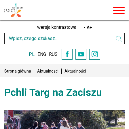
men
wersja kontrastowa
-
A
+
Wpisz
Wysz
czego
szukasz
PL
ENG
RUS
YouTube
Facebook
Instagram
Strona główna
Aktualności
Aktualności
Pchli Targ na Zaciszu