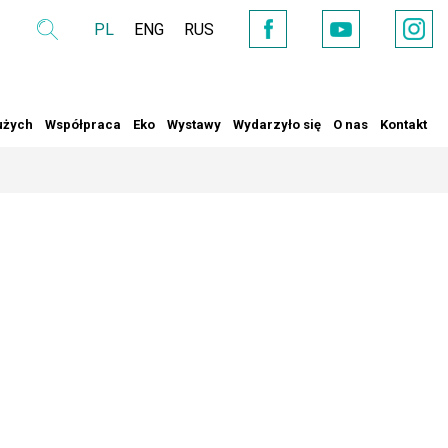
PL
ENG
RUS
Wyszukaj
YouTube
Facebook
Instag
użych
Współpraca
Eko
Wystawy
Wydarzyło się
O nas
Kontakt