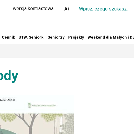
Wpisz
wersja kontrastowa
-
A
+
czego
szukasz
Cennik
UTW, Seniorki i Seniorzy
Projekty
Weekend dla Małych i D
ody