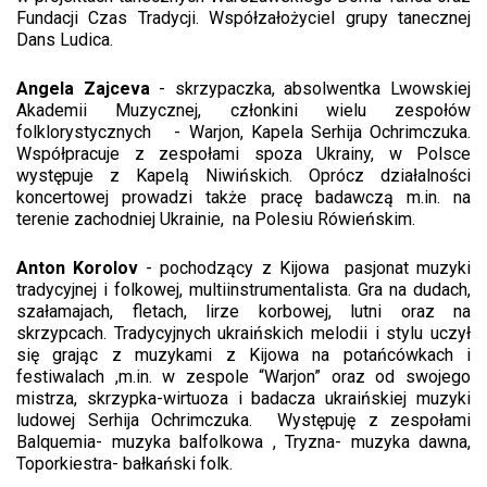
Fundacji Czas Tradycji. Współzałożyciel grupy tanecznej
Dans Ludica.
Angela Zajceva
- skrzypaczka, absolwentka Lwowskiej
Akademii Muzycznej, członkini wielu zespołów
folklorystycznych - Warjon, Kapela Serhija Ochrimczuka.
Współpracuje z zespołami spoza Ukrainy, w Polsce
występuje z Kapelą Niwińskich. Oprócz działalności
koncertowej prowadzi także pracę badawczą m.in. na
terenie zachodniej Ukrainie, na Polesiu Rówieńskim.
Anton Korolov
- pochodzący z Kijowa pasjonat muzyki
tradycyjnej i folkowej, multiinstrumentalista. Gra na dudach,
szałamajach, fletach, lirze korbowej, lutni oraz na
skrzypcach. Tradycyjnych ukraińskich melodii i stylu uczył
się grając z muzykami z Kijowa na potańcówkach i
festiwalach ,m.in. w zespole “Warjon” oraz od swojego
mistrza, skrzypka-wirtuoza i badacza ukraińskiej muzyki
ludowej Serhija Ochrimczuka. Występuję z zespołami
Balquemia- muzyka balfolkowa , Tryzna- muzyka dawna,
Toporkiestra- bałkański folk.