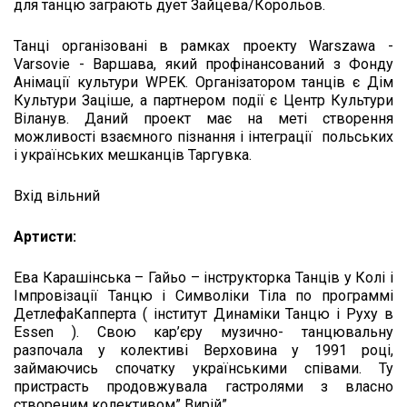
для танцю заграють дует Зайцева/Корольов.
Танці організовані в рамках проекту Warszawa -
Varsovie - Варшава, який профінансований з Фонду
Анімації культури WPEK. Організатором танців є Дім
Культури Заціше, а партнером події є Центр Культури
Віланув. Даний проект має на меті створення
можливості взаємного пізнання і інтеграції польських
і українських мешканців Таргувка.
Вхід вільний
Артисти:
Ева Карашінська – Гайьо – інструкторка Танців у Колі і
Імпровізації Танцю і Символіки Тіла по программі
ДетлефаКапперта ( інститут Динаміки Танцю і Руху в
Essen ). Свою кар’єру музично- танцювальну
разпочала у колективі Верховина у 1991 році,
займаючись спочатку українськими співами. Ту
пристрасть продовжувала гастролями з власно
створеним колективом” Вирій”.