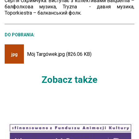
Сергія Охримчука. Виступає з колективами Balquemia –
балфолкова музика, Tryzna - давня музика,
Toporkiestra – балканський фолк.
DO POBRANIA:
Mój Targówek.jpg (826.06 KB)
jpg
Zobacz także