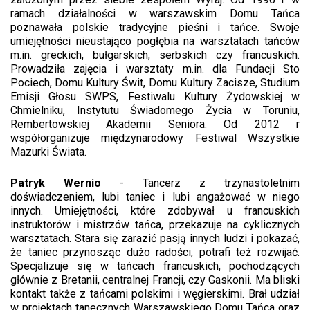
ramach działalności w warszawskim Domu Tańca
poznawała polskie tradycyjne pieśni i tańce. Swoje
umiejętności nieustająco pogłębia na warsztatach tańców
m.in. greckich, bułgarskich, serbskich czy francuskich.
Prowadziła zajęcia i warsztaty m.in. dla Fundacji Sto
Pociech, Domu Kultury Świt, Domu Kultury Zacisze, Studium
Emisji Głosu SWPS, Festiwalu Kultury Żydowskiej w
Chmielniku, Instytutu Świadomego Życia w Toruniu,
Rembertowskiej Akademii Seniora. Od 2012 r
współorganizuje międzynarodowy Festiwal Wszystkie
Mazurki Świata.
Patryk Wernio
- Tancerz z trzynastoletnim
doświadczeniem, lubi taniec i lubi angażować w niego
innych. Umiejętności, które zdobywał u francuskich
instruktorów i mistrzów tańca, przekazuje na cyklicznych
warsztatach. Stara się zarazić pasją innych ludzi i pokazać,
że taniec przynosząc dużo radości, potrafi też rozwijać.
Specjalizuje się w tańcach francuskich, pochodzących
głównie z Bretanii, centralnej Francji, czy Gaskonii. Ma bliski
kontakt także z tańcami polskimi i węgierskimi. Brał udział
w projektach tanecznych Warszawskiego Domu Tańca oraz