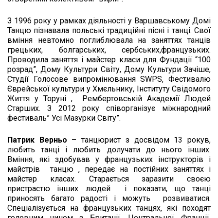
З 1996 року у рамках діяльності у Варшавському Домі
Танцю пізнавала польські традиційні пісні і танці. Свої
вміння невтомно поглиблювала на заняттях танців
грецьких, болгарських, сербських,французьких.
Проводила заняття і майстер класи для Фундації “100
розрад”, Дому Культури Світу, Дому Культури Зачіше,
Студії Голосове випромінювання SWPS, Фестивалю
Єврейської культури у Хмєльнику, Інституту Свідомого
Життя у Торуні , Рембертовській Академії Людей
Старших. З 2012 року співорганізує міжнародний
фестиваль” Усі Мазурки Світу”.
Патрик Верньо
– танцюрист з досвідом 13 рокув,
любить танці і любить долучати до нього інших.
Вміння, які здобував у французьких інструкторів і
майстрів танцю , передає на постійних заняттях і
майстер класах. Старається заразити своєю
пристрастю інших людей і показати, що танці
приносять багато радості і можуть розвиватися.
Спеціалізується на французьких танцях, які походят
головним чином з Британії, Центральної Франції,