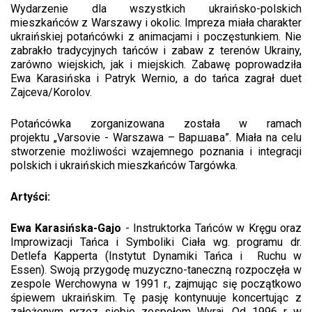
Wydarzenie dla wszystkich ukraińsko-polskich
mieszkańców z Warszawy i okolic. Impreza miała charakter
ukraińskiej potańcówki z animacjami i poczęstunkiem. Nie
zabrakło tradycyjnych tańców i zabaw z terenów Ukrainy,
zarówno wiejskich, jak i miejskich. Zabawę poprowadziła
Ewa Karasińska i Patryk Wernio, a do tańca zagrał duet
Zajceva/Korolov.
Potańcówka zorganizowana została w ramach
projektu „Varsovie - Warszawa – Варшава”. Miała na celu
stworzenie możliwości wzajemnego poznania i integracji
polskich i ukraińskich mieszkańców Targówka.
Artyści:
Ewa Karasińska-Gajo
- Instruktorka Tańców w Kręgu oraz
Improwizacji Tańca i Symboliki Ciała wg. programu dr.
Detlefa Kapperta (Instytut Dynamiki Tańca i Ruchu w
Essen). Swoją przygodę muzyczno-taneczną rozpoczęła w
zespole Werchowyna w 1991 r., zajmując się początkowo
śpiewem ukraińskim. Tę pasję kontynuuje koncertując z
założonym przez siebie zespołem Wyraj. Od 1996 r w