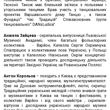
Гасконії. Також має близький зв'язок з полькими і
угорськими танцями. Брав участь у танцювальних
проектах Варшавського дому Танцю , а також
Фундації” Час Традицій”. Співзасновник групи
танцювальної” DANsLudica”.
Анжела Зайцева
- скрипалька, випускниця Львівської
Музичної Академії, член багатьох фольклорних
колективів - Варйон, Капелла Сергія Охримчука.
Співпрацює з колективами поза Україною, у Польщі
виступає з Капеллою Нівінських. Окрім концертної
діяльності також проводить дослідницьку діяльність
на території Західної України, на Ровенським Поллісі.
Антон Корольов
– походить з Києва, є представником
традиційної, народної музики, мультиінструменталіст.
Грає на Духових інструментах,флейті, лютні, скрипці.
Традиційних українських мелодій і стилю вчився грати
з музикантами з Києва на танцях і фестивалях, у
колективі Варйон і від свого майстра , скрипаля-
віртуоза і дослідника української народної музики