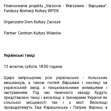
Finansowanie projektu „Varsovie - Warszawa - Варшава”:
Fundusz Animacji Kultury WPEK
Organizator:Dom Kultury Zacisze
Partner: Centrum Kultury Wilanów
Українські танці
13 жовтня, субота. 18.00 година
Щиро запрошуємо усіх україньсько - польських
мешканців, а також гостей Варшави і околиці на
український захід з танцювальними анімаціями і
частуванням. Під час танечного заходу будуть
представлені танці і веселощі з тренерами України як
сільської місцевості так і з міст. Веселощі
проводитимуть Ева Карашінська і Патрик Верньо, а