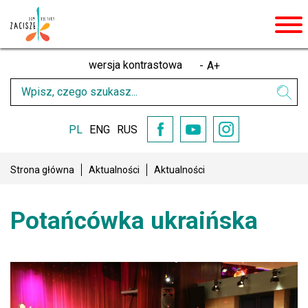
men
wersja kontrastowa
-
A
+
Wpisz
Wysz
czego
szukasz
PL
ENG
RUS
YouTube
Facebook
Instagram
Strona główna
Aktualności
Aktualności
Potańcówka ukraińska