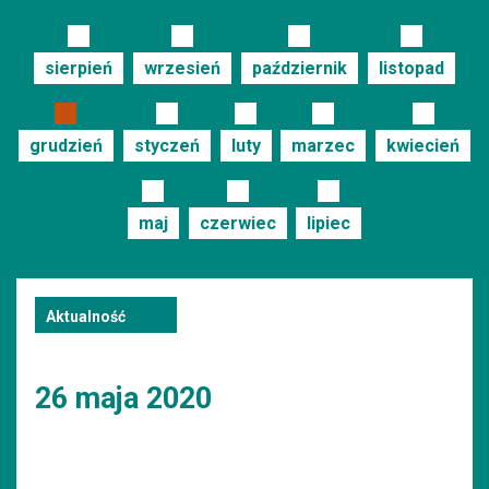
sierpień
wrzesień
październik
listopad
grudzień
styczeń
luty
marzec
kwiecień
maj
czerwiec
lipiec
Aktualność
26 maja 2020