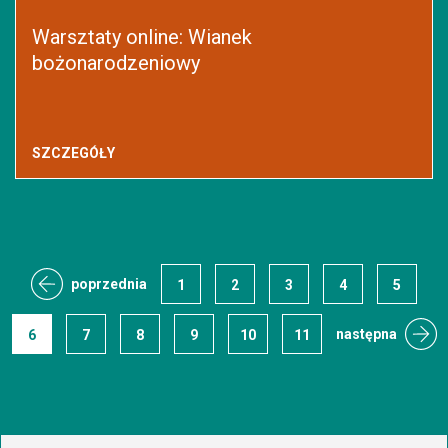
Warsztaty online: Wianek
bożonarodzeniowy
SZCZEGÓŁY
poprzednia
1
2
3
4
5
następna
6
7
8
9
10
11