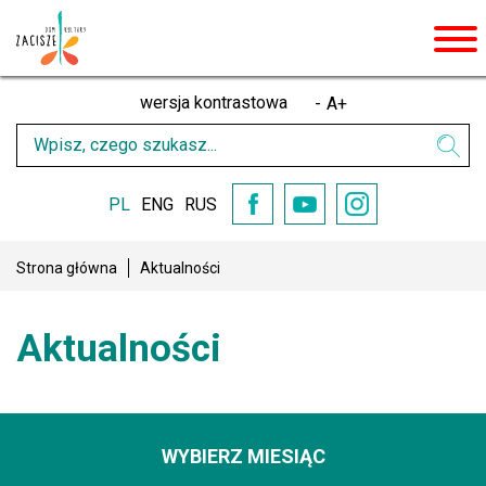
men
wersja kontrastowa
-
A
+
Wpisz
Wysz
czego
szukasz
PL
ENG
RUS
YouTube
Facebook
Instagram
Strona główna
Aktualności
Aktualności
WYBIERZ MIESIĄC