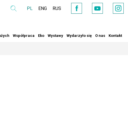
PL
ENG
RUS
Wyszukaj
YouTube
Facebook
Instag
użych
Współpraca
Eko
Wystawy
Wydarzyło się
O nas
Kontakt