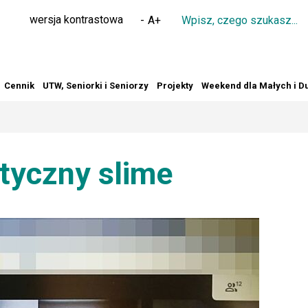
Wpisz
wersja kontrastowa
-
A
+
czego
szukasz
Cennik
UTW, Seniorki i Seniorzy
Projekty
Weekend dla Małych i D
etyczny slime